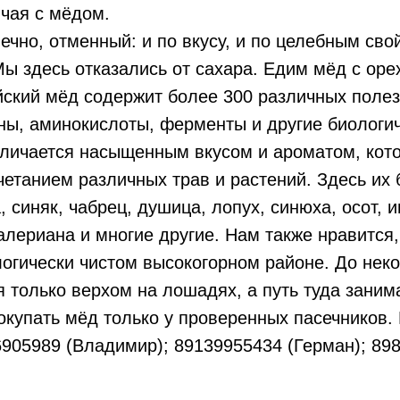
 чая с мёдом.
нечно, отменный: и по вкусу, и по целебным сво
Мы здесь отказались от сахара. Едим мёд с оре
йский мёд содержит более 300 различных поле
ны, аминокислоты, ферменты и другие биологи
тличается насыщенным вкусом и ароматом, кот
етанием различных трав и растений. Здесь их 
 синяк, чабрец, душица, лопух, синюха, осот, и
алериана и многие другие. Нам также нравится,
огически чистом высокогорном районе. До нек
 только верхом на лошадях, а путь туда занима
купать мёд только у проверенных пасечников. 
6905989 (Владимир); 89139955434 (Герман); 89