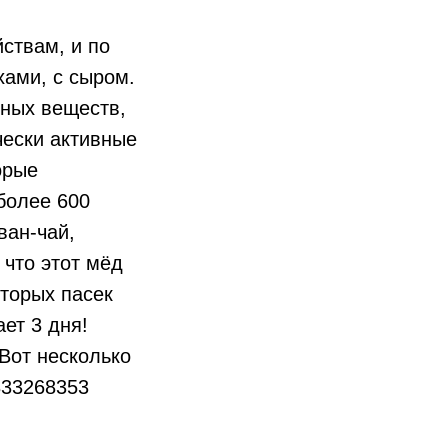
йствам, и по
хами, с сыром.
зных веществ,
чески активные
орые
более 600
ван-чай,
 что этот мёд
оторых пасек
ет 3 дня!
Вот несколько
833268353