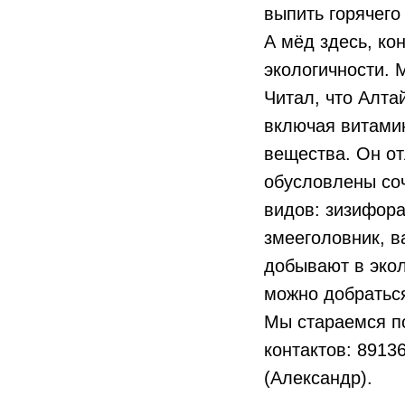
выпить горячего
А мёд здесь, ко
экологичности. 
Читал, что Алта
включая витами
вещества. Он о
обусловлены соч
видов: зизифора,
змееголовник, в
добывают в экол
можно добраться
Мы стараемся по
контактов: 8913
(Александр).