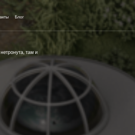
акты
Блог
 нетронута, там и