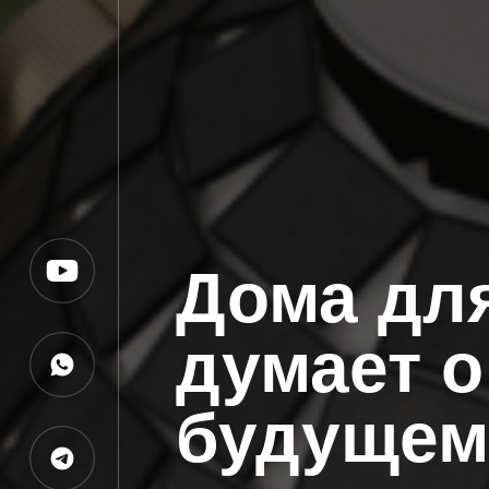
Дома для
думает о
будуще