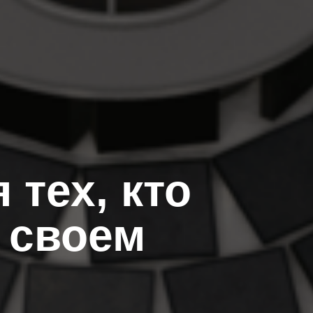
 тех, кто
 своем
м